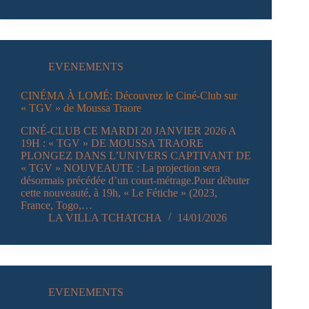
EVENEMENTS
CINÉMA À LOMÉ: Découvrez le Ciné-Club sur
« TGV » de Moussa Traore
CINÉ-CLUB CE MARDI 20 JANVIER 2026 A
19H : « TGV » DE MOUSSA TRAORE
PLONGEZ DANS L’UNIVERS CAPTIVANT DE
« TGV » NOUVEAUTE : La projection sera
désormais précédée d’un court-métrage.Pour débuter
cette nouveauté, à 19h, « Le Fétiche » (2023,
France, Togo,…
LA VILLA TCHATCHA
14/01/2026
EVENEMENTS