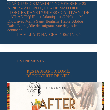
CINÉ-CLUB CE MARDI 11 NOVEMBRE 2025
A 19H : « ATLANTIQUE » DE MATI DIOP
PLONGEZ DANS L’UNIVERS CAPTIVANT DE
« ATLANTIQUE » « Atlantique » (2019), de Mati
Diop, avec Mama Sané, Ibrahima Traore, Abdou
Balde.La tragédie des migrants vue depuis le
continent…
LA VILLA TCHATCHA
06/11/2025
EVENEMENTS
RESTAURANT A LOMÉ:
«DÉCOUVERTE DE L’IFA »