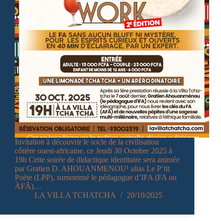
Invitation à découvrir le socle de la civilisation
côtière ouest-africaine. ce Jeudi 30 Octobre 2025 à
19h Cette soirée de didactique identitaire sera animée
par Gratien D. AHOUANMENOU¹ alias Le P’tit
Poète (LPP), surnommé le pédagogue d’IFA (FA ou
ÃFÃ)…
LA VILLA TCHATCHA
20/10/2025