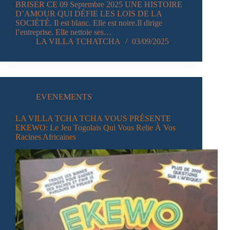
BRISER CE 09 Septembre 2025 UNE HISTOIRE
D’AMOUR QUI DÉFIE LES LOIS DE LA
SOCIÉTÉ. Il est blanc. Elle est noire.Il dirige
l’entreprise. Elle nettoie ses…
LA VILLA TCHATCHA
03/09/2025
EVENEMENTS
LA VILLA TCHA TCHA VOUS PRÉSENTE
EKEWO: Le Jeu Togolais Qui Vous Relie À Vos
Racines Africaines