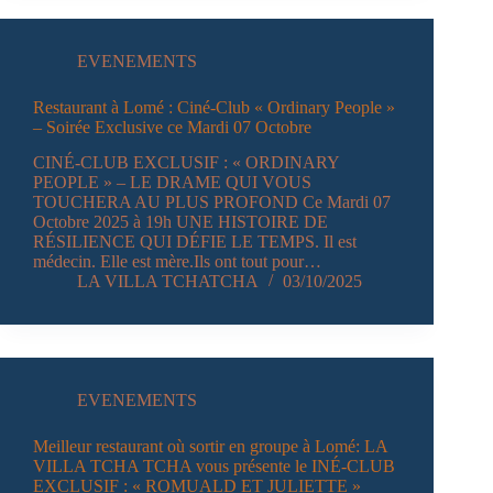
EVENEMENTS
Restaurant à Lomé : Ciné-Club « Ordinary People »
– Soirée Exclusive ce Mardi 07 Octobre
CINÉ-CLUB EXCLUSIF : « ORDINARY
PEOPLE » – LE DRAME QUI VOUS
TOUCHERA AU PLUS PROFOND Ce Mardi 07
Octobre 2025 à 19h UNE HISTOIRE DE
RÉSILIENCE QUI DÉFIE LE TEMPS. Il est
médecin. Elle est mère.Ils ont tout pour…
LA VILLA TCHATCHA
03/10/2025
EVENEMENTS
Meilleur restaurant où sortir en groupe à Lomé: LA
VILLA TCHA TCHA vous présente le INÉ-CLUB
EXCLUSIF : « ROMUALD ET JULIETTE »